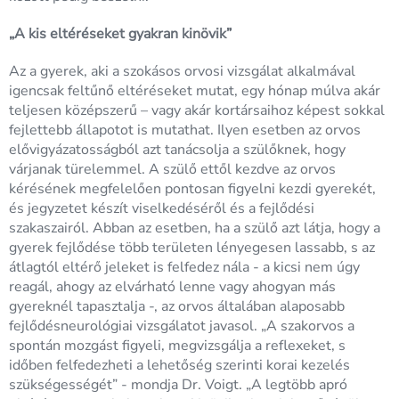
„A kis eltéréseket gyakran kinövik”
Az a gyerek, aki a szokásos orvosi vizsgálat alkalmával
igencsak feltűnő eltéréseket mutat, egy hónap múlva akár
teljesen középszerű – vagy akár kortársaihoz képest sokkal
fejlettebb állapotot is mutathat. Ilyen esetben az orvos
elővigyázatosságból azt tanácsolja a szülőknek, hogy
várjanak türelemmel. A szülő ettől kezdve az orvos
kérésének megfelelően pontosan figyelni kezdi gyerekét,
és jegyzetet készít viselkedéséről és a fejlődési
szakaszairól. Abban az esetben, ha a szülő azt látja, hogy a
gyerek fejlődése több területen lényegesen lassabb, s az
átlagtól eltérő jeleket is felfedez nála - a kicsi nem úgy
reagál, ahogy az elvárható lenne vagy ahogyan más
gyereknél tapasztalja -, az orvos általában alaposabb
fejlődésneurológiai vizsgálatot javasol. „A szakorvos a
spontán mozgást figyeli, megvizsgálja a reflexeket, s
időben felfedezheti a lehetőség szerinti korai kezelés
szükségességét” - mondja Dr. Voigt. „A legtöbb apró