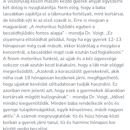
A viszonylag későn mászni kezdő gyerek anyját egyszerre
két dolog is nyugtalanítja. Nem elég, hogy a baba
lassabban sajátítja el a lábmunka fortélyait, mint kortársai,
de később ejti ki az első szavát is. Erre is megvan a
magyarázat: „A motorikus fejlődés egyben a
beszédfejlődés fontos alapja” - mondja Dr. Voigt. „Ez
olyannyira eltolódhat például, hogy ha egy gyerek 12-13
hónaposan még csak mászik, ekkor kizárólag a mozgásra
koncentrál, a beszéddel majd csak ezután tud foglalkozni.“
A finom motorikus funkció, az ujjak és a kéz ügyessége
sokszor csak azután kezd kialakulni, hogy a láb már eléggé
megerősödött. „Azoknál a koraszülött gyerekeknél, akik
néha csak 18 hónaposan kezdenek járni, megfigyelhető,
hogy ujjaikat kevésbé céltudatosan tudják használni. Ez
azonban nem jelenti azt, hogy ezek a gyermekek állandóan
kortársaik mögött kullognának” - mondja Dr. Voigt. „Idővel
mindez kiegyenlítődik. Minden baba rendelkezik erős és
gyenge tulajdonságokkal, egyik kényelmes, másik nagyon
aktív.” A számok megnyugtatóak: tíz és húsz hónap közti
korban a gyerek járni tanul, tíz és harminc hónapos kor
között pedig beszélni.