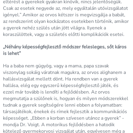
eltérést a gyerekek gyakran kinövik, nincs jelentőségük.
Csak az esetek negyede az, mely egyáltalán utóvizsgálatot
igényel.” Amikor az orvos kétszer is megvizsgálja a babát,
az rendszerint olyan kockázatos esetekben történik, amikor
a gyerek nehéz szülés után jött világra. Ilyenek a
koraszülöttek, vagy a születés előtti komplikációk esetei.
„Néhány képességfejlesztő módszer felesleges, sőt káros
is lehet”
Ha a baba nem gügyög, vagy a mama, papa szavak
viszonylag sokáig váratnak magukra, az orvos alighanem a
hallásvizsgálat mellett dönt. Ha rendben van a gyerek
hallása, elég egy egyszerű képességfejlesztő játék, és
ezzel már tovább is lendíti a fejlődésben. Az orvos
megmutatja a szülőnek is, hogyan és milyen módszerekkel
tudnak a gyerek segítségére lenni ebben a folyamatban:
társasjátékok, énekek és rímek fejlesztik a kommunikációs
képességet. „Ebben a korban szívesen utánoz a gyerek” -
mondja Dr. Voigt. A motorikus fejlődésben a hatodik
kötelező gyermekorvosi vizsgálat után, egyévesen még a