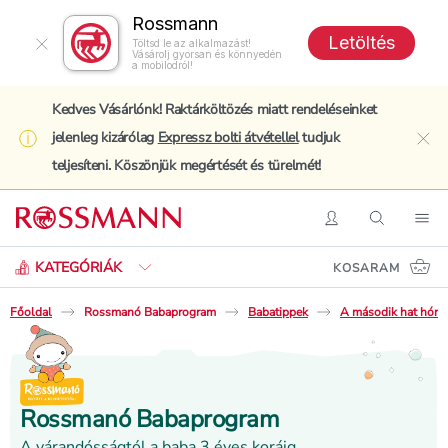
Rossmann
Letöltés
Töltsd le az alkalmazást!
Vásárolj gyorsan és könnyedén
a mobilodról!
Kedves Vásárlónk! Raktárköltözés miatt rendeléseinket
jelenleg kizárólag
Expressz bolti átvétellel
tudjuk
clo
teljesíteni. Köszönjük megértését és türelmét!
Keresés
Belépés
Keresés
Nav
KATEGÓRIÁK
KOSARAM
Főoldal
Rossmanó Babaprogram
Babatippek
A második hat hóna
Rossmanó Babaprogram
A várandósságtól a baba 3 éves koráig.