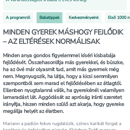
A programról
Babatippek
Kedvezményeink
Első 1000 
MINDEN GYEREK MÁSHOGY FEJLŐDIK
– AZ ELTÉRÉSEK NORMÁLISAK
Minden anya gondos figyelemmel kíséri kisbabája
fejlődését. Összehasonlítja más gyerekkel, és büszke,
ha az övé már olyasmit tud, amit más gyermek még
nem. Megnyugszik, ha látja, hogy a kicsi semmilyen
szempontból sem marad el fejlődésében az átlagtól.
Ellenben nyugtalanná válik, ha gyerekénél valamilyen
lemaradást lát. Aggódását az apróság iránti szeretet
irányítja, hiszen minden szülő azt akarja, hogy gyereke
megállja helyét az életben.
Mariann a padlón fekve rugdalózik, színes karikát forgat a