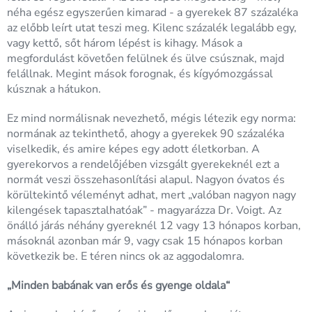
néha egész egyszerűen kimarad - a gyerekek 87 százaléka
az előbb leírt utat teszi meg. Kilenc százalék legalább egy,
vagy kettő, sőt három lépést is kihagy. Mások a
megfordulást követően felülnek és ülve csúsznak, majd
felállnak. Megint mások forognak, és kígyómozgással
kúsznak a hátukon.
Ez mind normálisnak nevezhető, mégis létezik egy norma:
normának az tekinthető, ahogy a gyerekek 90 százaléka
viselkedik, és amire képes egy adott életkorban. A
gyerekorvos a rendelőjében vizsgált gyerekeknél ezt a
normát veszi összehasonlítási alapul. Nagyon óvatos és
körültekintő véleményt adhat, mert „valóban nagyon nagy
kilengések tapasztalhatóak” - magyarázza Dr. Voigt. Az
önálló járás néhány gyereknél 12 vagy 13 hónapos korban,
másoknál azonban már 9, vagy csak 15 hónapos korban
következik be. E téren nincs ok az aggodalomra.
„Minden babának van erős és gyenge oldala“