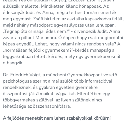
kezében és önfeledten gügyög. Eközben Zsófi gyorsan
elkúszik mellette. Mindketten kilenc hónaposak. Az
édesanyák Judit és Anna, még a terhes tornán ismerték
meg egymást. Zsófi hirtelen az asztalba kapaszkodva feláll,
majd néhány másodperc egyensúlyozás után lehuppan.
„Tegnap óta csinálja, édes nem?” - örvendezik Judit. Anna
zavartan pillant Mariannra. Ő éppen hogy csak megfordulni
képes egyedül. Lehet, hogy valami nincs rendben vele? A
„normálisan fejlődik gyermekem?”-kérdés manapság a
leggyakrabban feltett kérdés, mely egy gyermekorvosnál
elhangzik.
Dr. Friedrich Voigt, a müncheni Gyermekközpont vezető
pszichológusa szerint a mai szülők több információval
rendelkeznek, és gyakran egyetlen gyermekre
összpontosítják álmaikat, vágyaikat. Ellentétben egy
többgyermekes szülővel, az ilyen szülőnek nincs
lehetősége az összehasonlításra.
A fejlődés menetét nem lehet szabályokkal körülírni