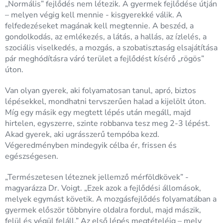
„Normális” fejlődés nem létezik. A gyermek fejlődése útján
– melyen végig kell mennie - kisgyerekké válik. A
felfedezéseket magának kell megtennie. A beszéd, a
gondolkodás, az emlékezés, a látás, a hallás, az ízlelés, a
szociális viselkedés, a mozgás, a szobatisztaság elsajátítása
pár meghódításra váró terület a fejlődést kísérő „rögös”
úton.
Van olyan gyerek, aki folyamatosan tanul, apró, biztos
lépésekkel, mondhatni tervszerűen halad a kijelölt úton.
Míg egy másik egy megtett lépés után megáll, majd
hirtelen, egyszerre, szinte robbanva tesz meg 2-3 lépést.
Akad gyerek, aki ugrásszerű tempóba kezd.
Végeredményben mindegyik célba ér, frissen és
egészségesen.
„Természetesen léteznek jellemző mérföldkövek” -
magyarázza Dr. Voigt. „Ezek azok a fejlődési állomások,
melyek egymást követik. A mozgásfejlődés folyamatában a
gyermek először többnyire oldalra fordul, majd mászik,
felül és végül feláll.” Az első lépés megtételéig – mely