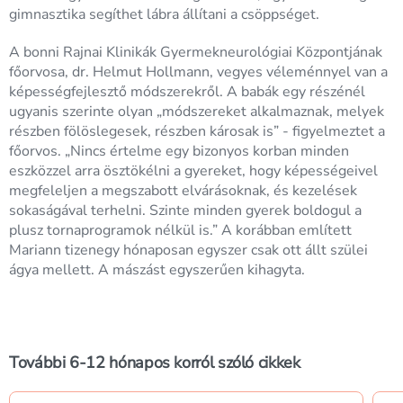
gimnasztika segíthet lábra állítani a csöppséget.
A bonni Rajnai Klinikák Gyermekneurológiai Központjának
főorvosa, dr. Helmut Hollmann, vegyes véleménnyel van a
képességfejlesztő módszerekről. A babák egy részénél
ugyanis szerinte olyan „módszereket alkalmaznak, melyek
részben fölöslegesek, részben károsak is” - figyelmeztet a
főorvos. „Nincs értelme egy bizonyos korban minden
eszközzel arra ösztökélni a gyereket, hogy képességeivel
megfeleljen a megszabott elvárásoknak, és kezelések
sokaságával terhelni. Szinte minden gyerek boldogul a
plusz tornaprogramok nélkül is.” A korábban említett
Mariann tizenegy hónaposan egyszer csak ott állt szülei
ágya mellett. A mászást egyszerűen kihagyta.
További 6-12 hónapos korról szóló cikkek