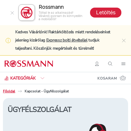
Rossmann
Letöltés
Töltsd le az alkalmazást!
Vásárolj gyorsan és könnyedén
a mobilodról!
Kedves Vásárlónk! Raktárköltözés miatt rendeléseinket
jelenleg kizárólag
Expressz bolti átvétellel
tudjuk
clo
teljesíteni. Köszönjük megértését és türelmét!
Keresés
Belépés
Keresés
Nav
KATEGÓRIÁK
KOSARAM
Főoldal
Kapcsolat - Ügyfélszolgálat
ÜGYFÉLSZOLGÁLAT