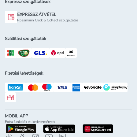
Expressz szolgáltatások
EXPRESSZ ÁTVÉTEL
Rossmann Click & Collect szolgáltatás
Szállítási szolgáltatók
Fizetési lehetőségek
Rossmann ajándékkártya
MOBIL APP
Extra funkciók és kedvezmények
letöltés a google-play-röl
letöltés az app-store-ból
letöltés h