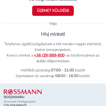
ÜZENET KÜLDÉSE
Vagy
Hívj minket!
Telefonos ügyfélszolgálatunk a hét minden napján elérhető,
kivéve ünnepnapokon.
Keress minket a
+36 (29) 889-800
-as telefonszámon az
alábbi időpontokban:
Hétfőtől péntekig
07:00 - 21:00
között
Szombaton és vasárnap
08:00 - 16:30
között.
Lábléc
ROSSMANN+
Rossmann Hűségprogram
ÜZLETKERESŐ