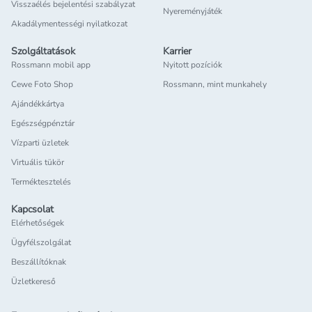
Visszaélés bejelentési szabályzat
Nyereményjáték
Akadálymentességi nyilatkozat
Szolgáltatások
Karrier
Rossmann mobil app
Nyitott pozíciók
Cewe Foto Shop
Rossmann, mint munkahely
Ajándékkártya
Egészségpénztár
Vízparti üzletek
Virtuális tükör
Terméktesztelés
Kapcsolat
Elérhetőségek
Ügyfélszolgálat
Beszállítóknak
Üzletkereső