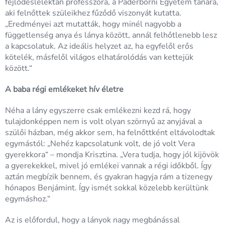
fejlődéslélektan professzora, a Paderborni Egyetem tanára,
aki felnőttek szüleikhez fűződő viszonyát kutatta.
„Eredményei azt mutatták, hogy minél nagyobb a
függetlenség anya és lánya között, annál felhőtlenebb lesz
a kapcsolatuk. Az ideális helyzet az, ha egyfelől erős
kötelék, másfelől világos elhatárolódás van kettejük
között.“
A baba régi emlékeket hív életre
Néha a lány egyszerre csak emlékezni kezd rá, hogy
tulajdonképpen nem is volt olyan szörnyű az anyjával a
szülői házban, még akkor sem, ha felnőttként eltávolodtak
egymástól: „Nehéz kapcsolatunk volt, de jó volt Vera
gyerekkora“ – mondja Krisztina. „Vera tudja, hogy jól kijövök
a gyerekekkel, mivel jó emlékei vannak a régi időkből. Így
aztán megbízik bennem, és gyakran hagyja rám a tizenegy
hónapos Benjámint. Így ismét sokkal közelebb kerültünk
egymáshoz.“
Az is előfordul, hogy a lányok nagy megbánással