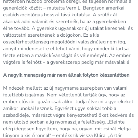
háttérben húzódó probléma ősrégi, és teljesen normális a
generációk között – mutatta Vern L. Bengtson amerikai
családszociológus hosszú távú kutatása. A szülők át
akarnak adni valamit és szeretnék, ha az a gyerekeikben
élne tovább. A gyerekek ugyanakkor új utakat keresnek, és
változtatni szeretnének a dolgokon. Ez a kis
összeférhetetlenség megoldódni valószínűleg nem fog,
annyit mindenesetre el lehet várni, hogy mindenki tartsa
tiszteletben a másik kívánságát és véleményét. Az ember
végtére is felnőtt – a gyerekszerep pedig már másvalakié.
A nagyik manapság már nem állnak folyton készenlétben
Mindezek mellett az új nagymama szerepben van valami
felettébb izgalmas. Nem véletlenül tartják úgy, hogy az
ember először igazán csak akkor tudja élvezni a gyerekeket,
amikor unokái lesznek. Egyrészt ugye sokkal több a
szabadideje, másrészt végre kényeztetheti őket kedvére és
nem utolsó sorban alig nyomasztja felelősség. „Eleinte
elég idegesen figyeltem, hogy na, ugyan, mit csinál Helga
lányom a kis Áronnal“ – emlékszik vissza Klára. „Aztán