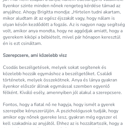
Ilyenkor szinte minden nőnek rengeteg kérdése támad az
anyjához. Ahogy Brigitta mondja: „Hirtelen tudni akartam,
mikor aludtam át az egész éjszakát vagy, hogy nálam is
olyan későn kezdődött a fogzás. Az is nagyon nagy segítség
volt, amikor anya mondta, hogy ne aggódjak amiatt, hogy a
gyerekem kiköpi a bébiételt, mivel pár hónapon keresztül
én is ezt csináltam.
Szerepcsere, ami közelebb visz
Csodás beszélgetések, melyek sokat segítenek és
közelebb hozzák egymáshoz a beszélgetőket. Családi
történetek, melyek összekötnek. Anya és lánya gyakran
ilyenkor először állnak egymással szemben egyenlő
félként. Kiváló esély, amennyiben jól alakul a szerepcsere.
Fontos, hogy a fiatal nő ne hagyja, hogy ismét a gyerek
szerepébe kényszerüljön. A pszichológusok tudják, hogy
amikor egy nőnek gyereke lesz, gyakran még egyszer el
kell szakadnia az anyjától. Ehhez az is hozzátartozik, hogy a