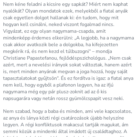
Nem kéne feladni a kicsire egy sapkát? Miért nem kaphat
nyalókát? Olyan mondatok ezek, melyekből a fiatal anyák
csak egyetlen dolgot hallanak ki: én tudom, hogy mit
hogyan kell csinálni, neked viszont fogalmad nincs.
Vigyázat, ez egy olyan nagymama-csapda, amit
mindenképp érdemes elkerülni: „A legjobb, ha a nagymama
csak akkor avatkozik bele a dolgokba, ha kifejezetten
megkérik rá, és nem kezd el túlbuzogni“ – mondja
Christiane Papastefanou, fejlődéspszichológus. „Nem csak
azért, mert a nevelési irányok sokat változtak, hanem azért
is, mert minden anyának megvan a joga hozzá, hogy saját
tapasztalatokat gyűjtsön“. És ez fordítva is igaz: a fiatal anya
nem kell, hogy egyből a plafonon legyen, ha az ifjú
nagymama még egy pár plusz-zoknit ad az ő kis
napsugarára vagy netán rossz gyümölcspapit vesz neki.
Nem szabad, hogy a baba és minden, ami vele kapcsolatos,
az anya és lánya közti régi csatározások újabb helyszíne
legyen. A régi konfliktusok makacsul tartják magukat, ám
semmi közük a mindenki által imádott új családtaghoz. A