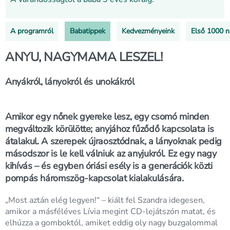
A programról
Babatippek
Kedvezményeink
Első 1000 
ANYU, NAGYMAMA LESZEL!
Anyákról, lányokról és unokákról
Amikor egy nőnek gyereke lesz, egy csomó minden
megváltozik körülötte; anyjához fűződő kapcsolata is
átalakul. A szerepek újraosztódnak, a lányoknak pedig
másodszor is le kell válniuk az anyjukról. Ez egy nagy
kihívás – és egyben óriási esély is a generációk közti
pompás háromszög-kapcsolat kialakulására.
„Most aztán elég legyen!“ – kiált fel Szandra idegesen,
amikor a másféléves Lívia megint CD-lejátszón matat, és
elhúzza a gomboktól, amiket eddig oly nagy buzgalommal