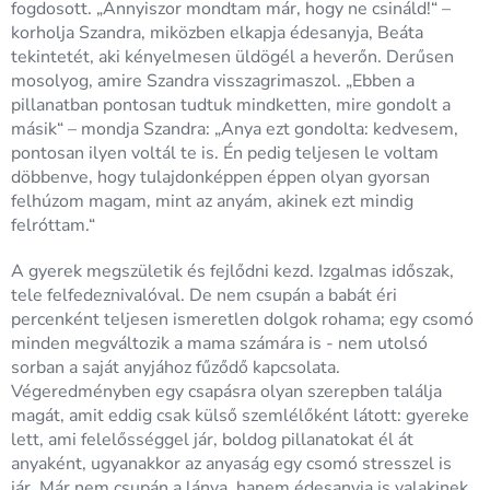
fogdosott. „Annyiszor mondtam már, hogy ne csináld!“ –
korholja Szandra, miközben elkapja édesanyja, Beáta
tekintetét, aki kényelmesen üldögél a heverőn. Derűsen
mosolyog, amire Szandra visszagrimaszol. „Ebben a
pillanatban pontosan tudtuk mindketten, mire gondolt a
másik“ – mondja Szandra: „Anya ezt gondolta: kedvesem,
pontosan ilyen voltál te is. Én pedig teljesen le voltam
döbbenve, hogy tulajdonképpen éppen olyan gyorsan
felhúzom magam, mint az anyám, akinek ezt mindig
felróttam.“
A gyerek megszületik és fejlődni kezd. Izgalmas időszak,
tele felfedeznivalóval. De nem csupán a babát éri
percenként teljesen ismeretlen dolgok rohama; egy csomó
minden megváltozik a mama számára is - nem utolsó
sorban a saját anyjához fűződő kapcsolata.
Végeredményben egy csapásra olyan szerepben találja
magát, amit eddig csak külső szemlélőként látott: gyereke
lett, ami felelősséggel jár, boldog pillanatokat él át
anyaként, ugyanakkor az anyaság egy csomó stresszel is
jár. Már nem csupán a lánya, hanem édesanyja is valakinek.