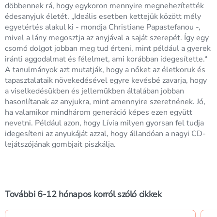
döbbennek rá, hogy egykoron mennyire megnehezítették
édesanyjuk életét. „Ideális esetben kettejük között mély
egyetértés alakul ki - mondja Christiane Papastefanou -,
mivel a lány megosztja az anyjával a saját szerepét. Így egy
csomó dolgot jobban meg tud érteni, mint például a gyerek
iránti aggodalmat és félelmet, ami korábban idegesítette.“
A tanulmányok azt mutatják, hogy a nőket az életkoruk és
tapasztalataik növekedésével egyre kevésbé zavarja, hogy
a viselkedésükben és jellemükben általában jobban
hasonlítanak az anyjukra, mint amennyire szeretnének. Jó,
ha valamikor mindhárom generáció képes ezen együtt
nevetni. Például azon, hogy Lívia milyen gyorsan fel tudja
idegesíteni az anyukáját azzal, hogy állandóan a nagyi CD-
lejátszójának gombjait piszkálja.
További 6-12 hónapos korról szóló cikkek