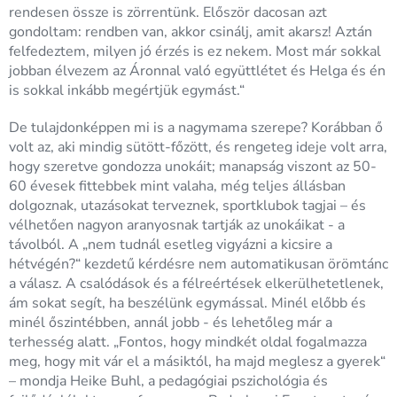
rendesen össze is zörrentünk. Először dacosan azt
gondoltam: rendben van, akkor csinálj, amit akarsz! Aztán
felfedeztem, milyen jó érzés is ez nekem. Most már sokkal
jobban élvezem az Áronnal való együttlétet és Helga és én
is sokkal inkább megértjük egymást.“
De tulajdonképpen mi is a nagymama szerepe? Korábban ő
volt az, aki mindig sütött-főzött, és rengeteg ideje volt arra,
hogy szeretve gondozza unokáit; manapság viszont az 50-
60 évesek fittebbek mint valaha, még teljes állásban
dolgoznak, utazásokat terveznek, sportklubok tagjai – és
vélhetően nagyon aranyosnak tartják az unokáikat - a
távolból. A „nem tudnál esetleg vigyázni a kicsire a
hétvégén?“ kezdetű kérdésre nem automatikusan örömtánc
a válasz. A csalódások és a félreértések elkerülhetetlenek,
ám sokat segít, ha beszélünk egymással. Minél előbb és
minél őszintébben, annál jobb - és lehetőleg már a
terhesség alatt. „Fontos, hogy mindkét oldal fogalmazza
meg, hogy mit vár el a másiktól, ha majd meglesz a gyerek“
– mondja Heike Buhl, a pedagógiai pszichológia és