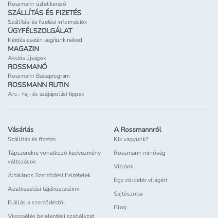
nem működnek kiforrottan. Nem csoda hát, hogy
sz
Rossmann üzlet kereső
SZÁLLÍTÁS ÉS FIZETÉS
gyakran ugyanazok a termékek tesznek jót
ak
Szállítási és fizetési információk
anyának és gyermekének.
id
ÜGYFÉLSZOLGÁLAT
A kevesebb több
pe
Kérdés esetén segítünk neked
MAGAZIN
Ha valakinek érzékeny a bőre, olyan krémet
sz
Akciós újságok
válasszon, amely megfelel két dolognak: egyrészt
a 
ROSSMANÓ
állítsa helyre és támogassa a bőr természetes
ha
Rossmann Babaprogram
védőrétegét, másrészt ne legyenek benne
be
ROSSMANN RUTIN
Arc-, haj- és szájápolási tippek
irritációt okozó anyagok, amik további terhelést
ne
jelentenének a bőrnek. Ezért a krémekre nézve a
be
legfőbb tanulság az, hogy a kevesebb néha több.
ba
Vásárlás
A Rossmannról
Ez pedig nem azt jelenti, hogy kevesebbszer
sz
Szállítás és fizetés
Kik vagyunk?
használjuk őket, hanem, hogy kevesebb anyagot
jo
Tápszerekre vonatkozó kedvezmény
Rossmann minőség
tartalmaznak. Mert az érzékeny bőr gyakran
ta
változások
kimondottan ingerülten reagál a konzerváló-
sz
Víziónk
Általános Szerződési Feltételek
anyagokra, parfümre, alkoholra, mesterséges UV-
al
Egy zöldebb világért
szűrőre, olajesszenciákra és allergén anyagokra.
fo
Adatkezelési tájékoztatóink
Sajtószoba
Akinek a bőre érzékeny, ügyeljen arra, hogy a
kü
Elállás a szerződéstől
Blog
krém, a testápoló vagy púder összetevőinek
a 
Visszaélés bejelentési szabályzat