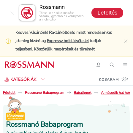
Rossmann
Letöltés
Töltsd le az alkalmazást!
Vásárolj gyorsan és könnyedén
a mobilodról!
Kedves Vásárlónk! Raktárköltözés miatt rendeléseinket
jelenleg kizárólag
Expressz bolti átvétellel
tudjuk
clo
teljesíteni. Köszönjük megértését és türelmét!
Keresés
Belépés
Keresés
Nav
KATEGÓRIÁK
KOSARAM
Főoldal
Rossmanó Babaprogram
Babatippek
A második hat hóna
Rossmanó Babaprogram
A várandósságtól a baba 3 éves koráig.