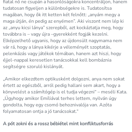
fiatal nő ne csupán a hasonlóságokra koncentráljon, hanem
tudatosan figyeljen a különbségekre is. Tudatosítsa
magában, hogy ők itt ketten két felnőtt: „anyám megy a
maga útján, én pedig az enyémen”. Aki viszont nem lép ki
az „anyu kicsi lánya” szerepből, azt kockáztatja meg, hogy
továbbra is – vagy újra –gyerekként fogják kezelni.
Elképzelhető ugyanis, hogy az újdonsült nagymama nem
vár rá, hogy a lánya kikérje a véleményét szoptatás,
pelenkázás vagy játékok témában, hanem azt hiszi, hogy
éjjel-nappal keresetlen tanácsokkal kell bombáznia
segítségre szoruló kislányát.
„Amikor elkezdtem optikusként dolgozni, anya nem sokat
értett az egészből, arról pedig hallani sem akart, hogy a
könyvelést a számítógép is el tudja végezni“ – meséli Kata.
„Úgyhogy amikor Emíliával terhes lettem, nyilván úgy
gondolta, hogy egy csomó behoznivalója van. Azóta
folyamatosan ontja a jó tanácsokat.“
A pót zokni és a rossz bébiétel mint konfliktusforrás