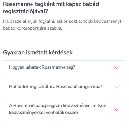
Rossmann+ tagként mit kapsz babád
regisztrációjával?
Ha össze akarjuk foglalni, akkor sokkal több kedvezményt,
babád korcsoportjára szabva.
Gyakran ismételt kérdések
Hogyan lehetek Rossmann+ tag?
Rossmann+ programba való csatlakozáshoz töltsd le
a
Rossmann mobilappot
és regisztrálj virtuális
Hol tudok regisztrálni a Rossmanó programba?
kártyát, vagy látogass el a
Rossmann+ regisztrációd során add meg babád
shop.rossmann.hu/rossmann-plusz
oldalra, így
adatait, vagy ha már van regisztrációd, fiókodba
könnyedén, egy perc alatt elvégezheted
A Rossmanó babaprogram kedvezményei milyen
belépve a Rossmann+ menüpontban add hozzá
regisztrációdat.
kedvezményekkel vonhatók össze?
kisbabád adatait és a babaprogram által nyújtott
A Rossmanó kedvezmények más kedvezménnyel
kedvezmények egyből elérhetőek lesznek számodra!