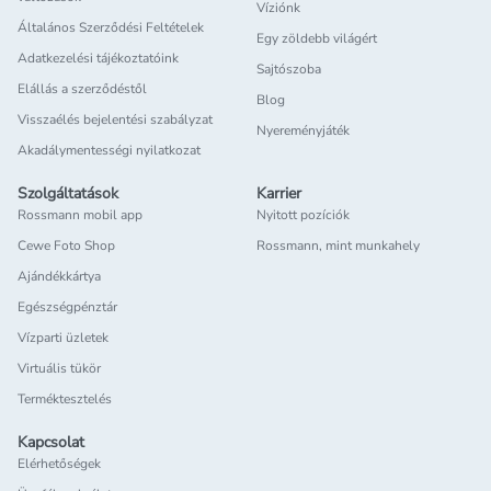
Víziónk
Általános Szerződési Feltételek
Egy zöldebb világért
Adatkezelési tájékoztatóink
Sajtószoba
Elállás a szerződéstől
Blog
Visszaélés bejelentési szabályzat
Nyereményjáték
Akadálymentességi nyilatkozat
Szolgáltatások
Karrier
Rossmann mobil app
Nyitott pozíciók
Cewe Foto Shop
Rossmann, mint munkahely
Ajándékkártya
Egészségpénztár
Vízparti üzletek
Virtuális tükör
Terméktesztelés
Kapcsolat
Elérhetőségek