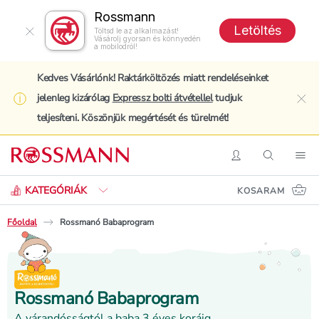
Rossmann
Letöltés
Töltsd le az alkalmazást!
Vásárolj gyorsan és könnyedén
a mobilodról!
Kedves Vásárlónk! Raktárköltözés miatt rendeléseinket
jelenleg kizárólag
Expressz bolti átvétellel
tudjuk
clo
teljesíteni. Köszönjük megértését és türelmét!
Keresés
Belépés
Keresés
Nav
KATEGÓRIÁK
KOSARAM
Főoldal
Rossmanó Babaprogram
Rossmanó Babaprogram
A várandósságtól a baba 3 éves koráig.