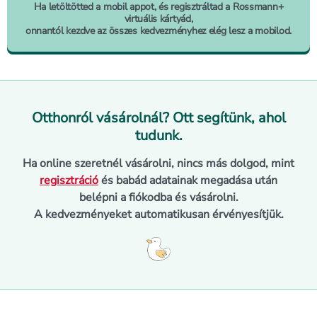
Ha letöltötted a mobil appot, és regisztráltad a Rossmann+
virtuális kártyád,
onnantól kezdve az összes kedvezményhez elég lesz a mobilod.
Otthonról vásárolnál? Ott segítünk, ahol
tudunk.
Ha online szeretnél vásárolni, nincs más dolgod, mint
regisztráció
és babád adatainak megadása után
belépni a fiókodba és vásárolni.
A kedvezményeket automatikusan érvényesítjük.