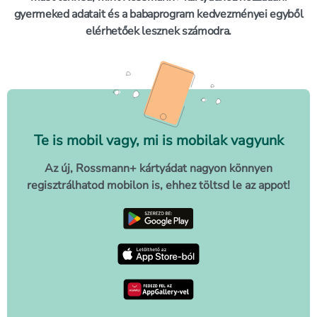
gyermeked adatait és a babaprogram kedvezményei egyből
elérhetőek lesznek számodra.
Te is mobil vagy, mi is mobilak vagyunk
Az új, Rossmann+ kártyádat nagyon könnyen
regisztrálhatod mobilon is, ehhez töltsd le az appot!
letöltés a google-play-r
letöltés az app-store-b
letöltés huawei app-gal