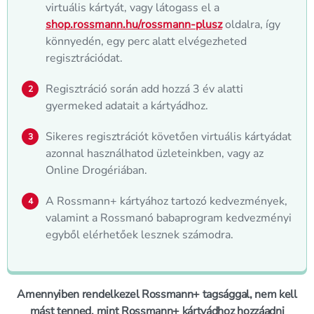
virtuális kártyát, vagy látogass el a
shop.rossmann.hu/rossmann-plusz
oldalra, így
könnyedén, egy perc alatt elvégezheted
regisztrációdat.
Regisztráció során add hozzá 3 év alatti
gyermeked adatait a kártyádhoz.
Sikeres regisztrációt követően virtuális kártyádat
azonnal használhatod üzleteinkben, vagy az
Online Drogériában.
A Rossmann+ kártyához tartozó kedvezmények,
valamint a Rossmanó babaprogram kedvezményi
egyből elérhetőek lesznek számodra.
Amennyiben rendelkezel Rossmann+ tagsággal, nem kell
mást tenned, mint Rossmann+ kártyádhoz hozzáadni