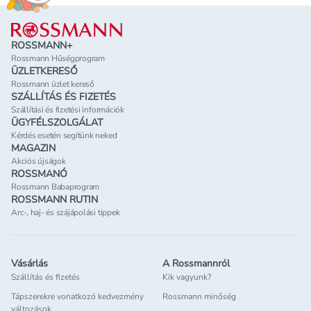
problémába ütközöl, Ügyfélszolgálatunk készséggel
Lábléc
áll rendelkezésedre. Kérlek, vedd fel velünk a
kapcsolatot az ügyfélszolgálati oldalunkon.
ROSSMANN+
Rossmann Hűségprogram
ÜZLETKERESŐ
Rossmann üzlet kereső
SZÁLLÍTÁS ÉS FIZETÉS
Szállítási és fizetési információk
ÜGYFÉLSZOLGÁLAT
Kérdés esetén segítünk neked
MAGAZIN
Akciós újságok
ROSSMANÓ
Rossmann Babaprogram
ROSSMANN RUTIN
Arc-, haj- és szájápolási tippek
Vásárlás
A Rossmannról
Szállítás és fizetés
Kik vagyunk?
Tápszerekre vonatkozó kedvezmény
Rossmann minőség
változások