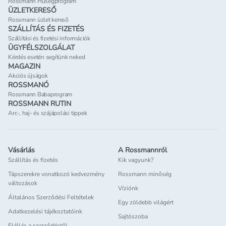
Rossmann Hűségprogram
ÜZLETKERESŐ
Rossmann üzlet kereső
SZÁLLÍTÁS ÉS FIZETÉS
Szállítási és fizetési információk
ÜGYFÉLSZOLGÁLAT
Kérdés esetén segítünk neked
MAGAZIN
Akciós újságok
ROSSMANÓ
Rossmann Babaprogram
ROSSMANN RUTIN
Arc-, haj- és szájápolási tippek
Vásárlás
A Rossmannról
Szállítás és fizetés
Kik vagyunk?
Tápszerekre vonatkozó kedvezmény
Rossmann minőség
változások
Víziónk
Általános Szerződési Feltételek
Egy zöldebb világért
Adatkezelési tájékoztatóink
Sajtószoba
Elállás a szerződéstől