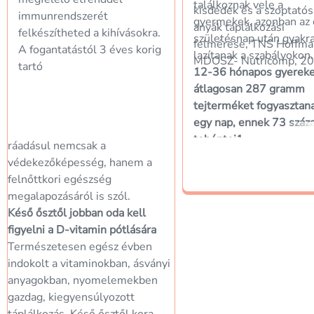
találkoznak vele a
kisdedek és a szoptatós
immunrendszerét
gyermekek, azonban az 
anyák táplálkozási
felkészítheted a kihívásokra.
születésnap után gyakr
felmérése, TNS Hoffma
A fogantatástól 3 éves korig
lazítanak a szabályokon
MDOSZ- Nutricomp, 2
tartó
12-36 hónapos gyerek
átlagosan 287 gramm
tejterméket fogyasztan
egy nap, ennek 73 száz
tehéntej1
ráadásul nemcsak a
– vagyis a 3 éves kort 
védekezőképesség, hanem a
nem sokan várják ki.
felnőttkori egészség
Mi a helyzet a többi
megalapozásáról is szól.
tejtermékkel?
Késő ősztől jobban oda kell
Bár a tehéntejjel érde
figyelni a D-vitamin pótlására
minél tovább várni, a
Természetesen egész évben
tejtermékekkel már má
indokolt a vitaminokban, ásványi
helyzet.
Több tejtermék
anyagokban, nyomelemekben
van, amit már 9 hónapo
gazdag, kiegyensúlyozott
kortól kezdve be lehet