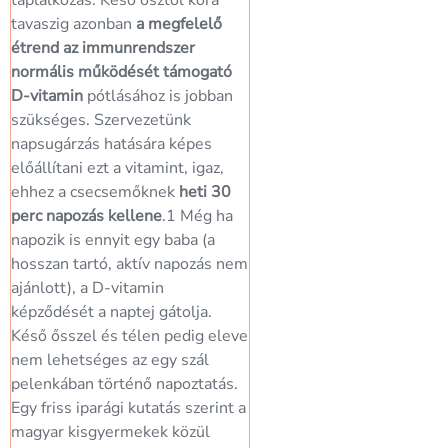
táplálkozás. Késő ősztől kora
vezetni a babáknak.
A
tavaszig azonban
a megfelelő
joghurt és a kefír adhat
étrend az immunrendszer
elsőként, 1 hónap múlv
normális működését támogató
sajttal, újabb 1 hónap 
D-vitamin
pótlásához is jobban
már túróval is
szükséges. Szervezetünk
megkínálhatjuk a babát.
napsugárzás hatására képes
többi tejtermékkel, min
előállítani ezt a vitamint, igaz,
például a tejszínnel, tejf
ehhez a csecsemőknek
heti 30
azonban szintén javasol
perc napozás kellene
.1 Még ha
kivárni a baba 1. életév
napozik is ennyit egy baba (a
betöltését.
hosszan tartó, aktív napozás nem
Sajnos sokan sietnek a
ajánlott), a D-vitamin
hozzátáplálásban, amit j
képződését a naptej gátolja.
mutat az a tény, hogy
a
Késő ősszel és télen pedig eleve
hónapos gyermekek na
nem lehetséges az egy szál
átlagosan 107 g tejter
pelenkában történő napoztatás.
fogyasztanak
, ennek pe
Egy friss iparági kutatás szerint a
56 százaléka tehéntej –
magyar kisgyermekek közül
abban a korosztályban,