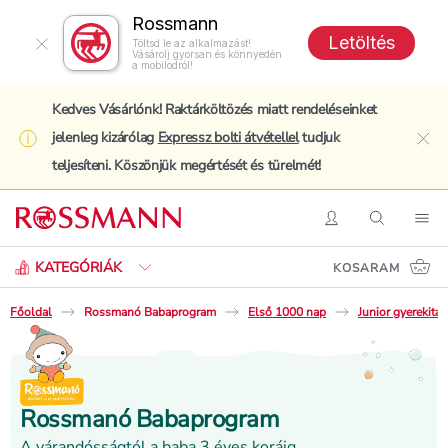
Rossmann
Letöltés
Töltsd le az alkalmazást!
Vásárolj gyorsan és könnyedén
a mobilodról!
Kedves Vásárlónk! Raktárköltözés miatt rendeléseinket
jelenleg kizárólag
Expressz bolti átvétellel
tudjuk
clo
teljesíteni. Köszönjük megértését és türelmét!
Keresés
Belépés
Keresés
Nav
KATEGÓRIÁK
KOSARAM
Főoldal
Rossmanó Babaprogram
Első 1000 nap
Junior gyerekital
Rossmanó Babaprogram
A várandósságtól a baba 3 éves koráig.