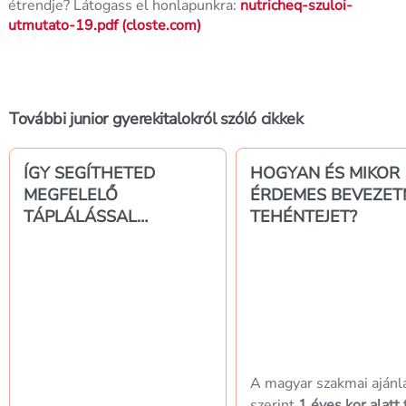
étrendje? Látogass el honlapunkra:
nutricheq-szuloi-
utmutato-19.pdf (closte.com)
További junior gyerekitalokról szóló cikkek
ÍGY SEGÍTHETED
HOGYAN ÉS MIKOR
MEGFELELŐ
ÉRDEMES BEVEZETN
TÁPLÁLÁSSAL
TEHÉNTEJET?
KISBABÁD
IMMUNRENDSZERÉNEK
MŰKÖDÉSÉT
A magyar szakmai ajánl
szerint
1 éves kor alatt 