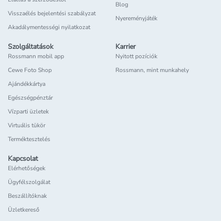
Blog
Visszaélés bejelentési szabályzat
Nyereményjáték
Akadálymentességi nyilatkozat
Szolgáltatások
Karrier
Rossmann mobil app
Nyitott pozíciók
Cewe Foto Shop
Rossmann, mint munkahely
Ajándékkártya
Egészségpénztár
Vízparti üzletek
Virtuális tükör
Terméktesztelés
Kapcsolat
Elérhetőségek
Ügyfélszolgálat
Beszállítóknak
Üzletkereső