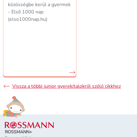
közösségbe kerül a gyermek
- Első 1000 nap
(elso1000nap.hu)
Vissza a többi junior gyerekitalokról szóló cikkhez
Lábléc
ROSSMANN+