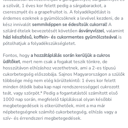
a szilvát, 1 éves kor felett pedig a sárgabarackot, a
cseresznyét és a grapefruitot is. A folyadékpótlást is
érdemes ezeknek a gyümölcsöknek a levével kezdeni, de a
kész innivalót
semmiképpen se édesítsük cukorral!
A
szilárd ételek bevezetését követően
ásványvízzel
, valamint
házi készítésű, koffein- és cukormentes gyümölcsteával
is
pótolhatjuk a folyadékszükségletet.
Fontos, hogy
a hozzátáplálás során kerüljük a cukros
üdítőket
, mert nem csak a fogakat teszik tönkre, de
hosszútávon elhízáshoz vezethetnek, ami a 2-es típusú
cukorbetegség előszobája. Sajnos Magyarországon a szülők
többsége még nem elég körültekintő: 1 éves kor felett
minden ötödik baba kap napi rendszerességgel cukrozott
teát, vagy szörpöt.* Pedig a fogantatástól számított első
1000 nap során, megfelelő táplálással olyan későbbi
megbetegedések is elkerülhetőek, mint a ma már
népbetegségnek számító cukorbetegség, elhízás vagy a
szív- és érrendszeri megbetegedések.