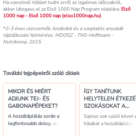
Ha szeretnél többet tudni erről az izgalmas időszakról,
akkor látogass el az Első 1000 Nap Program oldalára:
Első
1000 nap - Első 1000 nap (elso1000nap.hu)
*
0-3 éves csecsemők, kisdedek és a szoptatós anyukák
táplálkozási felmérése, MDOSZ - TNS-Hoffmann -
Nutrikomp, 2015
További tejpépekről szóló cikkek
MIKOR ÉS MIÉRT
ÍGY TANÍTUNK
ADJUNK TEJ- ÉS
HELYTELEN ÉTKEZÉ
GABONAPÉPEKET?
SZOKÁSOKAT A
GYEREKEKNEK
A hozzátáplálás során a
Sajnos sok szülő követ 
legfontosabb dolog, amit
hibákat a hozzátáplálás
szem előtt kell tartani, az a
során, majd később, a