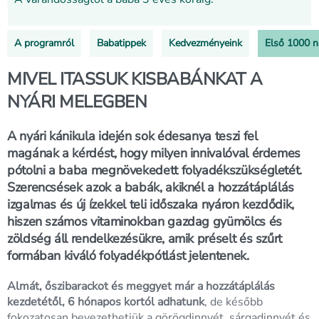
A programról
Babatippek
Kedvezményeink
Első 1000 
MIVEL ITASSUK KISBABÁNKAT A
NYÁRI MELEGBEN
A nyári kánikula idején sok édesanya teszi fel
magának a kérdést, hogy milyen innivalóval érdemes
pótolni a baba megnövekedett folyadékszükségletét.
Szerencsések azok a babák, akiknél a hozzátáplálás
izgalmas és új ízekkel teli időszaka nyáron kezdődik,
hiszen számos vitaminokban gazdag gyümölcs és
zöldség áll rendelkezésükre, amik préselt és szűrt
formában kiváló folyadékpótlást jelentenek.
Almát, őszibarackot és meggyet már a hozzátáplálás
kezdetétől, 6 hónapos kortól adhatunk
, de később
fokozatosan bevezethetjük a görögdinnyét, sárgadinnyét és