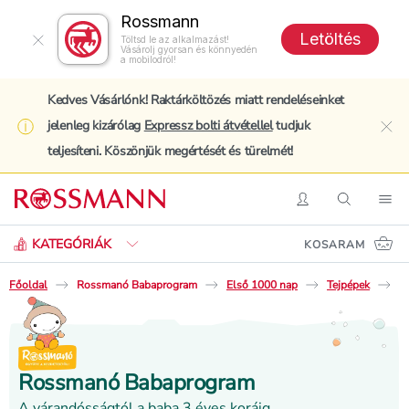
Rossmann
Letöltés
Töltsd le az alkalmazást!
Vásárolj gyorsan és könnyedén
a mobilodról!
Kedves Vásárlónk! Raktárköltözés miatt rendeléseinket
jelenleg kizárólag
Expressz bolti átvétellel
tudjuk
clo
teljesíteni. Köszönjük megértését és türelmét!
Keresés
Belépés
Keresés
Nav
KATEGÓRIÁK
KOSARAM
Főoldal
Rossmanó Babaprogram
Első 1000 nap
Tejpépek
M
Rossmanó Babaprogram
A várandósságtól a baba 3 éves koráig.