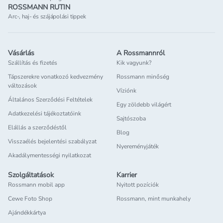
Bevezethetjük a glutént a
bevitt étel mennyisége,
ROSSMANN RUTIN
Arc-, haj- és szájápolási tippek
gabonapépekkel
az a kevés, amit hajland
Sokaknak okoz fejtörést,
lesz a kicsi elfogyasztan
hogy mikor, és pontosan
általában nem túl
Vásárlás
A Rossmannról
mivel
vezessék be a glutént.
egészséges. Ezzel mári
Szállítás és fizetés
Kik vagyunk?
Az aktuális ajánlások azt
rossz irányba terelhetjü
Tápszerekre vonatkozó kedvezmény
Rossmann minőség
mondják, hogy 6 és 12
hiszen
később is az
változások
hónapos kor között
, de
egészségtelen ételeket
Víziónk
Általános Szerződési Feltételek
lehetőleg minél előbb
preferálhatja
.
Egy zöldebb világért
érdemes erre sort keríteni,
Sokan
hagyják nassolni
Adatkezelési tájékoztatóink
Sajtószoba
anyatejes babák esetében
szívesen evő gyermekük
Elállás a szerződéstől
Blog
pedig úgy, hogy még
mondván, addig is lega
Visszaélés bejelentési szabályzat
Nyereményjáték
anyatejet is kapjanak mellé.
valamit eszik. Egyrészt, 
Akadálymentességi nyilatkozat
Szerencsére léteznek olyan
taktika azért nem jó, me
termékek, amik kifejezetten
így
nem éhezik meg
Szolgáltatások
Karrier
Rossmann mobil app
Nyitott pozíciók
alkalmasak erre a célra: a
kellőképpen
, mire elér
gabonapépek.
A
a következő étkezés,
Cewe Foto Shop
Rossmann, mint munkahely
gabonapépek nem
másrészt azért, mert ezz
Ajándékkártya
tartalmaznak tejet,
egy
rossz szokásnak