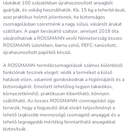
táskákat 100 százalékban újrahasznosított anyagból
gyártják, és sokáig használhatók. Kb. 15 kg a teherbírásuk,
azaz praktikus holmit jelentenek, ha biztonságos
csomagolásban szeretnénk a nagy súlyú, vásárolt árukat
szállítani. A papír bevásárló szatyor, amelyet 2018 óta
vásárolhatnak a ROSSMANN vevői Németország összes
ROSSMANN üzletében, barna színű, PEFC-tanúsított,
újrahasznosított papírból készül.
A ROSSMANN-termékcsomagolások számos különböző
funkciónak tesznek eleget: védik a terméket a külső
hatások ellen, valamint gondoskodnak a higiéniájáról és a
biztonságáról. Emellett lehetőleg legyen takarékos,
környezetkímélő, praktikusan kibontható, könnyen
szállítható. Az összes ROSSMANN-csomagolást úgy
tervezik, hogy a fogyasztó által elvárt teljesítményt a
lehető legkisebb mennyiségű csomagoló anyaggal és a
lehető legnagyobb mértékig fenntartható anyagokkal
biztosítsák.