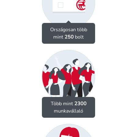
Országosan több
mint
250
bolt
Több mint
2300
munkavállaló