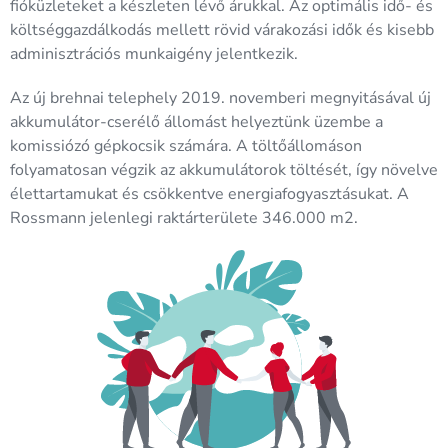
fióküzleteket a készleten lévő árukkal. Az optimális idő- és
költséggazdálkodás mellett rövid várakozási idők és kisebb
adminisztrációs munkaigény jelentkezik.
Az új brehnai telephely 2019. novemberi megnyitásával új
akkumulátor-cserélő állomást helyeztünk üzembe a
komissiózó gépkocsik számára. A töltőállomáson
folyamatosan végzik az akkumulátorok töltését, így növelve
élettartamukat és csökkentve energiafogyasztásukat. A
Rossmann jelenlegi raktárterülete 346.000 m2.