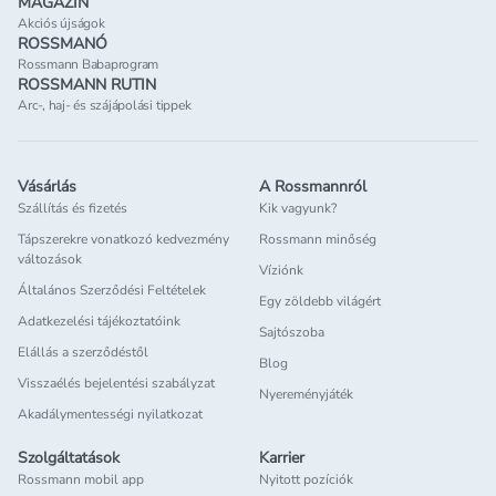
MAGAZIN
Akciós újságok
ROSSMANÓ
Rossmann Babaprogram
ROSSMANN RUTIN
Arc-, haj- és szájápolási tippek
Vásárlás
A Rossmannról
Szállítás és fizetés
Kik vagyunk?
Tápszerekre vonatkozó kedvezmény
Rossmann minőség
változások
Víziónk
Általános Szerződési Feltételek
Egy zöldebb világért
Adatkezelési tájékoztatóink
Sajtószoba
Elállás a szerződéstől
Blog
Visszaélés bejelentési szabályzat
Nyereményjáték
Akadálymentességi nyilatkozat
Szolgáltatások
Karrier
Rossmann mobil app
Nyitott pozíciók