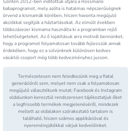
Szintén 2012–ben indítottuk útjára a Rossmanó
babaprogramot, mely azóta is hatalmas népszerűségnek
örvend a kismamák körében, hiszen havonta megújuló
akciókkal segítjük a háztartásokat. Az elmúlt években
többszázezer kismama használta ki a programban rejlő
lehetőségeteket. Az ő lojalitásuk arra motivál bennünket,
hogy a programot folyamatosan tovább fejlesszük annak
érdekében, hogy ez a szívünknek különösen kedves
vásárlói csoport még több kedvezményhez jusson.
Természetesen nem feledkezünk meg a fiatal
generációról sem, melyet nem csak a folyamatosan
megújuló választékunk mutat; Facebook és Instagram
oldalunkon keresztül rendszeresen tájékoztatjuk őket
a legfrissebb termékek megjelenéséről, mindezek
mellett az oldalakon szórakoztató tartalom is
található, hiszen számos applikációval és
nyereményjátékkal várjuk kedvelőinket.