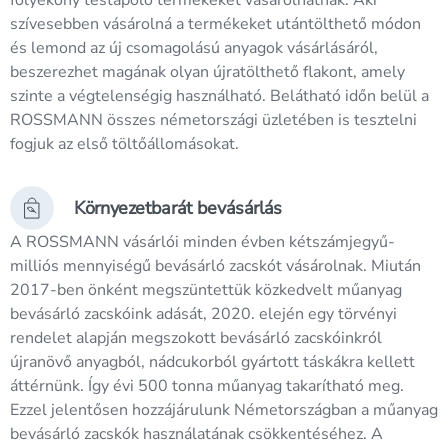
folyékony testápoló termékeket vásárolhatnak. Aki
szívesebben vásárolná a termékeket utántölthető módon
és lemond az új csomagolású anyagok vásárlásáról,
beszerezhet magának olyan újratölthető flakont, amely
szinte a végtelenségig használható. Belátható időn belül a
ROSSMANN összes németországi üzletében is tesztelni
fogjuk az első töltőállomásokat.
Környezetbarát bevásárlás
A ROSSMANN vásárlói minden évben kétszámjegyű-
milliós mennyiségű bevásárló zacskót vásárolnak. Miután
2017-ben önként megszüntettük közkedvelt műanyag
bevásárló zacskóink adását, 2020. elején egy törvényi
rendelet alapján megszokott bevásárló zacskóinkról
újranövő anyagból, nádcukorból gyártott táskákra kellett
áttérnünk. Így évi 500 tonna műanyag takarítható meg.
Ezzel jelentősen hozzájárulunk Németországban a műanyag
bevásárló zacskók használatának csökkentéséhez. A