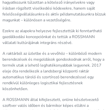
hagyatkozunk túlzottan a kötelező irányelvekre vagy
írásban rögzített viselkedési kódexekre, hanem saját
felelősségvállalásunkra és aktív példamutatásunkra bízzuk
magunkat – különösen a vezetőségére.
Ezekre az alapokra helyezve fejlesztettük ki fenntartható
gazdálkodási koncepciónkat és tettük a ROSSMANN
vállalati kultúrájának integráns részévé.
A raktárból az üzletbe és a vevőhöz – különböző modern
berendezések és megoldások gondoskodnak arról, hogy a
termék utak a lehető leghatékonyabbak legyenek. 2017
eleje óta rendelkezik a landsbergi központi raktár
automatikus tároló és szortírozó berendezéssel egy
rendkívül különleges logisztikai fejlesztésnek
köszönhetően.
A ROSSMANN által kifejlesztett, online készletvezető
szoftver valós időben és bármikor képes ellátni a