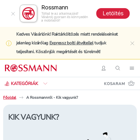
Rossmann
Letöltés
Töltsd le az alkalmazást!
Vásárolj gyorsan és könnyedén
a mobilodról!
Kedves Vásárlónk! Raktárköltözés miatt rendeléseinket
jelenleg kizárólag
Expressz bolti átvétellel
tudjuk
clo
teljesíteni. Köszönjük megértését és türelmét!
Keresés
Belépés
Keresés
Nav
KATEGÓRIÁK
KOSARAM
Főoldal
A Rossmannról - Kik vagyunk?
KIK VAGYUNK?