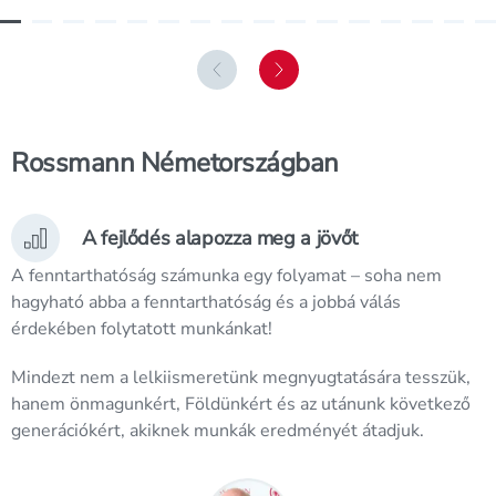
go to
go to
1 slide
go to
2 slide
go to
3 slide
go to
4 slide
go to
5 slide
go to
6 slide
go to
7 slide
go to
8 slide
go to
9 slide
go to
10 slide
go to
11 slide
go to
12 slide
go to
13 slide
go to
14 s
go
previous slide
next slide
Rossmann Németországban
A fejlődés alapozza meg a jövőt
A fenntarthatóság számunka egy folyamat – soha nem
hagyható abba a fenntarthatóság és a jobbá válás
érdekében folytatott munkánkat!
Mindezt nem a lelkiismeretünk megnyugtatására tesszük,
hanem önmagunkért, Földünkért és az utánunk következő
generációkért, akiknek munkák eredményét átadjuk.