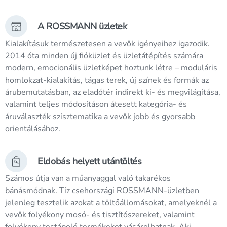
A ROSSMANN üzletek
Kialakításuk természetesen a vevők igényeihez igazodik.
2014 óta minden új fióküzlet és üzletátépítés számára
modern, emocionális üzletképet hoztunk létre – moduláris
homlokzat-kialakítás, tágas terek, új színek és formák az
árubemutatásban, az eladótér indirekt ki- és megvilágítása,
valamint teljes módosításon átesett kategória- és
áruválaszték szisztematika a vevők jobb és gyorsabb
orientálásához.
Eldobás helyett utántöltés
Számos útja van a műanyaggal való takarékos
bánásmódnak. Tíz csehországi ROSSMANN-üzletben
jelenleg tesztelik azokat a töltőállomásokat, amelyeknél a
vevők folyékony mosó- és tisztítószereket, valamint