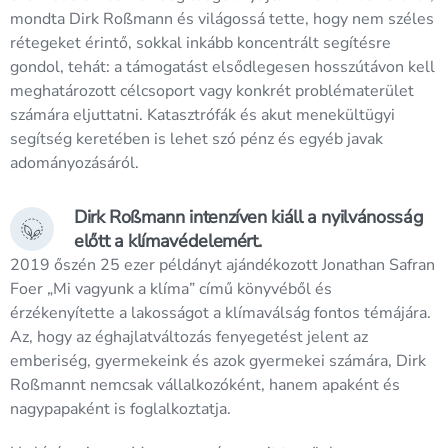
mondta Dirk Roßmann és világossá tette, hogy nem széles
rétegeket érintő, sokkal inkább koncentrált segítésre
gondol, tehát: a támogatást elsődlegesen hosszútávon kell
meghatározott célcsoport vagy konkrét problématerület
számára eljuttatni. Katasztrófák és akut menekültügyi
segítség keretében is lehet szó pénz és egyéb javak
adományozásáról.
Dirk Roßmann intenzíven kiáll a nyilvánosság
előtt a klímavédelemért.
2019 őszén 25 ezer példányt ajándékozott Jonathan Safran
Foer „Mi vagyunk a klíma” című könyvéből és
érzékenyítette a lakosságot a klímaválság fontos témájára.
Az, hogy az éghajlatváltozás fenyegetést jelent az
emberiség, gyermekeink és azok gyermekei számára, Dirk
Roßmannt nemcsak vállalkozóként, hanem apaként és
nagypapaként is foglalkoztatja.