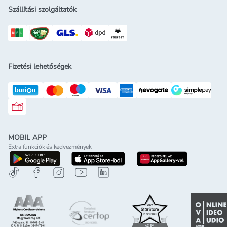
Szállítási szolgáltatók
Fizetési lehetőségek
Rossmann ajándékkártya
MOBIL APP
Extra funkciók és kedvezmények
letöltés a google-play-röl
letöltés az app-store-ból
letöltés h