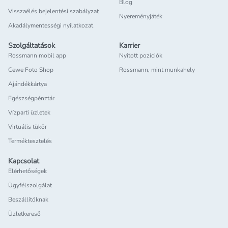
Blog
Visszaélés bejelentési szabályzat
Nyereményjáték
Akadálymentességi nyilatkozat
Szolgáltatások
Karrier
Rossmann mobil app
Nyitott pozíciók
Cewe Foto Shop
Rossmann, mint munkahely
Ajándékkártya
Egészségpénztár
Vízparti üzletek
Virtuális tükör
Terméktesztelés
Kapcsolat
Elérhetőségek
Ügyfélszolgálat
Beszállítóknak
Üzletkereső