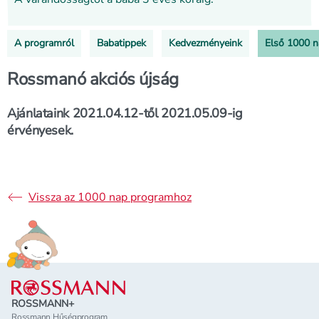
A programról
Babatippek
Kedvezményeink
Első 1000 
Rossmanó akciós újság
Ajánlataink 2021.04.12-től 2021.05.09-ig
érvényesek.
Vissza az 1000 nap programhoz
Lábléc
ROSSMANN+
Rossmann Hűségprogram