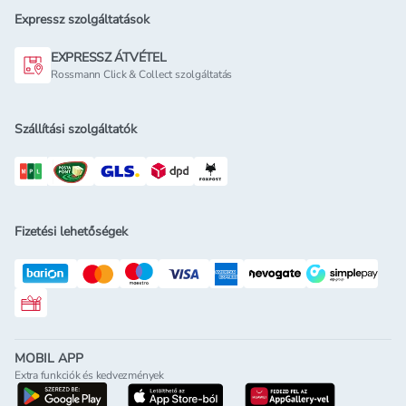
Expressz szolgáltatások
EXPRESSZ ÁTVÉTEL
Rossmann Click & Collect szolgáltatás
Szállítási szolgáltatók
Fizetési lehetőségek
Rossmann ajándékkártya
MOBIL APP
Extra funkciók és kedvezmények
letöltés a google-play-röl
letöltés az app-store-ból
letöltés h