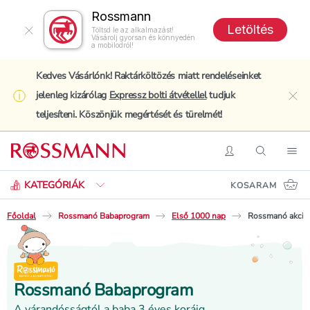
Rossmann
Letöltés
Töltsd le az alkalmazást!
Vásárolj gyorsan és könnyedén
a mobilodról!
Kedves Vásárlónk! Raktárköltözés miatt rendeléseinket
jelenleg kizárólag
Expressz bolti átvétellel
tudjuk
clo
teljesíteni. Köszönjük megértését és türelmét!
Keresés
Belépés
Keresés
Nav
KATEGÓRIÁK
KOSARAM
Főoldal
Rossmanó Babaprogram
Első 1000 nap
Rossmanó akciós
Rossmanó Babaprogram
A várandósságtól a baba 3 éves koráig.