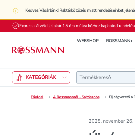
Kedves Vásárlónk! Raktárköltözés miatt rendeléseinket jelenl
Expressz átvétellel akár 1.5 óra múlva kézhez kaphatod rendelés
WEBSHOP
ROSSMANN+
Keresés
KATEGÓRIÁK
Főoldal
A Rossmannról - Sajtószoba
Új cégvezető a
2025. november 26.