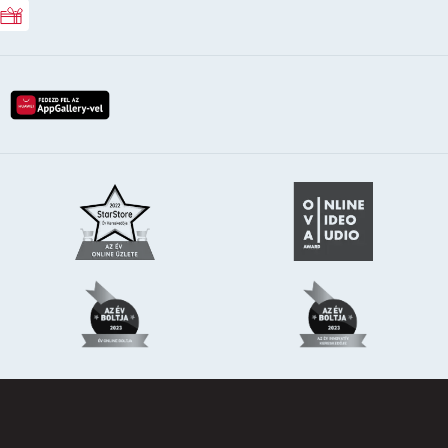
Rossmann ajándékkártya
lay-röl
etöltés az app-store-ból
letöltés huawei app-galery-böl