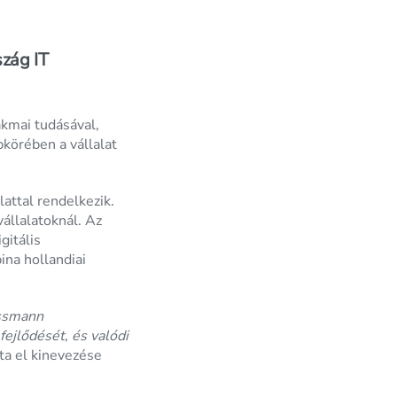
zág IT
kmai tudásával,
pkörében a vállalat
attal rendelkezik.
állalatoknál. Az
gitális
ina hollandiai
ossmann
ejlődését, és valódi
a el kinevezése