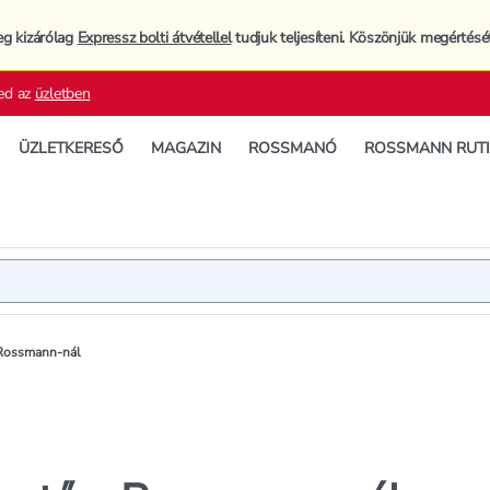
eg kizárólag
Expressz bolti átvétellel
tudjuk teljesíteni. Köszönjük megértésé
ed az
üzletben
ÜZLETKERESŐ
MAGAZIN
ROSSMANÓ
ROSSMANN RUT
 Rossmann-nál