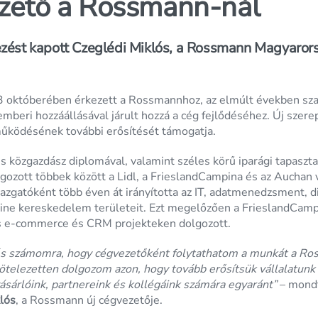
ezető a Rossmann-nál
ezést kapott Czeglédi Miklós, a Rossmann Magyarors
 októberében érkezett a Rossmannhoz, az elmúlt években sza
emberi hozzáállásával járult hozzá a cég fejlődéséhez. Új szere
 működésének további erősítését támogatja.
s közgazdász diplomával, valamint széles körű iparági tapasztal
gozott többek között a Lidl, a FrieslandCampina és az Auchan v
gazgatóként több éven át irányította az IT, adatmenedzsment, di
line kereskedelem területeit. Ezt megelőzően a FrieslandCamp
is e-commerce és CRM projekteken dolgozott.
és számomra, hogy cégvezetőként folytathatom a munkát a R
telezetten dolgozom azon, hogy tovább erősítsük vállalatunk f
ásárlóink, partnereink és kollégáink számára egyaránt”
– mondt
lós
, a Rossmann új cégvezetője.