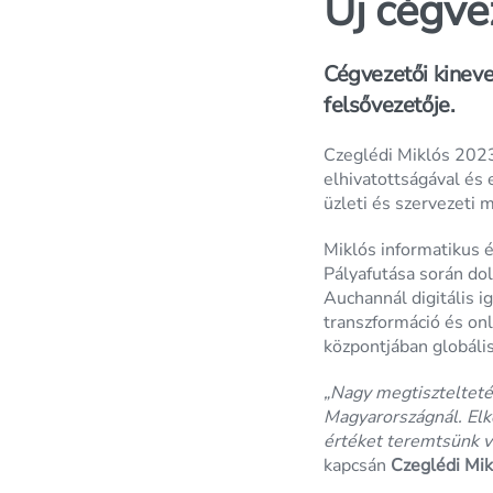
Új cégv
Cégvezetői kinev
felsővezetője.
Czeglédi Miklós 2023
elhivatottságával és 
üzleti és szervezeti
Miklós informatikus é
Pályafutása során dol
Auchannál digitális i
transzformáció és on
központjában globál
„Nagy megtiszteltet
Magyarországnál. Elkö
értéket teremtsünk v
kapcsán
Czeglédi Mik