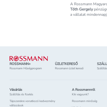
A Rossmann Magyaror
Tóth Gergely
pénzügy
a vállalat mindennapj
Lábléc
ROSSMANN+
ÜZLETKERESŐ
SZÁLL
Rossmann Hűségprogram
Rossmann üzlet kereső
Szállítá
Vásárlás
A Rossmannról
Szállítás és fizetés
Kik vagyunk?
Tápszerekre vonatkozó kedvezmény
Rossmann minőség
változások