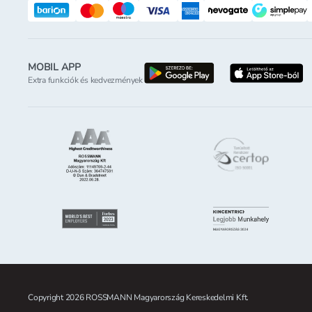
MOBIL APP
letöltés a google-p
l
Extra funkciók és kedvezmények
Copyright 2026 ROSSMANN Magyarország Kereskedelmi Kft.