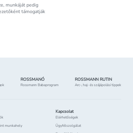
ze, munkáját pedig
ezetőként támogatják
ROSSMANÓ
ROSSMANN RUTIN
gok
Rossmann Babaprogram
Arc-, haj- és szájápolási tippek
Kapcsolat
iók
Elérhetőségek
int munkahely
Ügyfélszolgálat