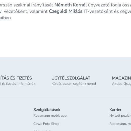
szág szakmai irányítását
Németh Kornél
ügyvezető fogja öss
i vezetőként, valamint
Czeglédi Miklós
IT-vezetőként és cégv
aiban.
ÍTÁS ÉS FIZETÉS
ÜGYFÉLSZOLGÁLAT
MAGAZIN
si és fizetési információk
Kérdés esetén segítünk neked
Akciós újsá
Szolgáltatások
Karrier
Rossmann mobil app
Nyitott pozíc
Cewe Foto Shop
Rossmann, m