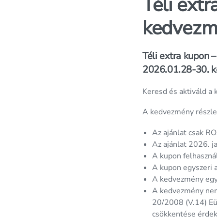
Téli ext
kedvezm
Téli extra kupon
2026.01.28-30. kö
Keresd és aktiváld a
A kedvezmény részlet
Az ajánlat csak 
Az ajánlat 2026. 
A kupon felhasznál
A kupon egyszeri 
A kedvezmény egy
A kedvezmény nem v
20/2008 (V.14) EüM
csökkentése érdek