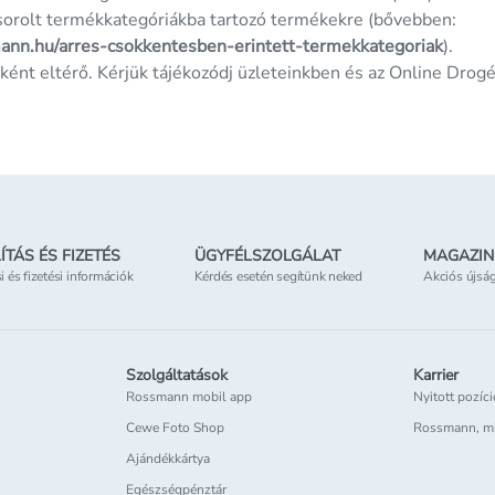
sorolt termékkategóriákba tartozó termékekre (bővebben:
mann.hu/arres-csokkentesben-erintett-termekkategoriak
).
ként eltérő. Kérjük tájékozódj üzleteinkben és az Online Drogé
ÍTÁS ÉS FIZETÉS
ÜGYFÉLSZOLGÁLAT
MAGAZIN
si és fizetési információk
Kérdés esetén segítünk neked
Akciós újsá
Szolgáltatások
Karrier
Rossmann mobil app
Nyitott pozíc
Cewe Foto Shop
Rossmann, m
Ajándékkártya
Egészségpénztár