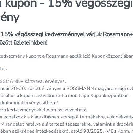
ra kupon - 15% végösszegi
ény
 – 15% végösszegi kedvezménnyel várjuk Rossmann+
zött üzleteinkben!
 kedvezmény kupont a Rossmann applikáció Kuponközpontjában 
ei:
ROSSMANN+ kártyával érvényes.
január 28-30. között érvényes a ROSSMANN magyarországi üzl
ásához a kupont aktiválni kell a mobil app Kuponközpontban!
alkalommal érvényesíthető!
éb kedvezményekkel nem összevonható.
onatkozik a kiárusításban szereplő termékekre, ajándékkártya
 rendelet hatálya alá tartozó tápszerekre, valamint a drogéri
ében szükséges intézkedésekről szóló 93/2025. (V.8.) Korm. r