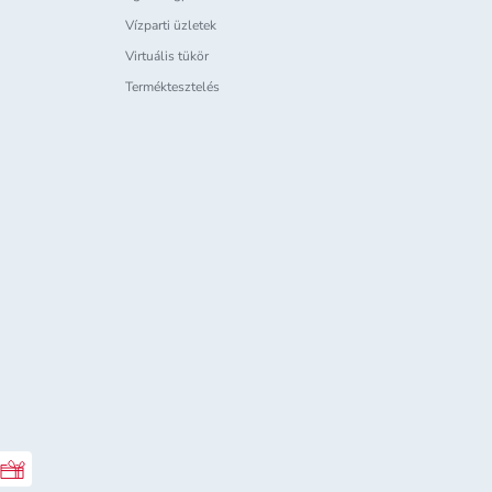
Vízparti üzletek
Virtuális tükör
Terméktesztelés
Rossmann ajándékkártya