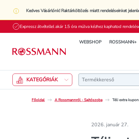
Kedves Vásárlónk! Raktárköltözés miatt rendeléseinket jelenl
Expressz átvétellel akár 1.5 óra múlva kézhez kaphatod rendelés
WEBSHOP
ROSSMANN+
Keresés
KATEGÓRIÁK
Főoldal
A Rossmannról - Sajtószoba
Téli extra kup
2026. január 27.