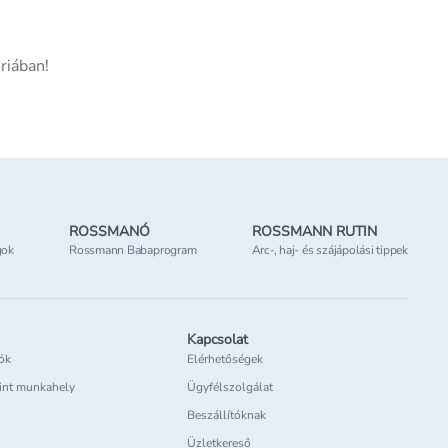
riában!
ROSSMANÓ
ROSSMANN RUTIN
gok
Rossmann Babaprogram
Arc-, haj- és szájápolási tippek
Kapcsolat
iók
Elérhetőségek
int munkahely
Ügyfélszolgálat
Beszállítóknak
Üzletkereső