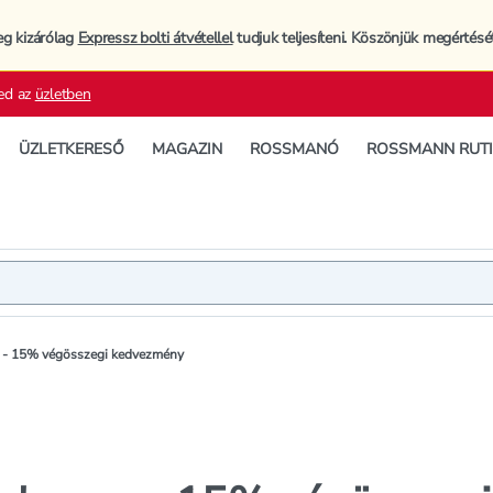
eg kizárólag
Expressz bolti átvétellel
tudjuk teljesíteni. Köszönjük megértésé
ed az
üzletben
ÜZLETKERESŐ
MAGAZIN
ROSSMANÓ
ROSSMANN RUT
on - 15% végösszegi kedvezmény