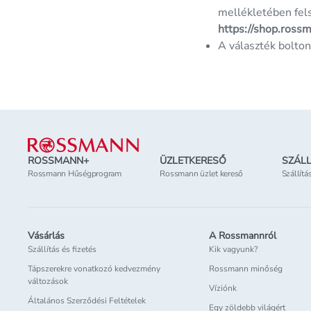
mellékletében fel
https://shop.ross
A választék bolton
Lábléc
ROSSMANN+
ÜZLETKERESŐ
SZÁLL
Rossmann Hűségprogram
Rossmann üzlet kereső
Szállítá
Vásárlás
A Rossmannról
Szállítás és fizetés
Kik vagyunk?
Tápszerekre vonatkozó kedvezmény
Rossmann minőség
változások
Víziónk
Általános Szerződési Feltételek
Egy zöldebb világért