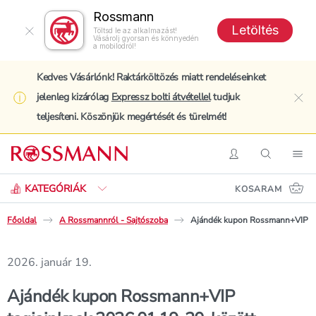
Rossmann
Letöltés
Töltsd le az alkalmazást!
Vásárolj gyorsan és könnyedén
a mobilodról!
Kedves Vásárlónk! Raktárköltözés miatt rendeléseinket
jelenleg kizárólag
Expressz bolti átvétellel
tudjuk
clo
teljesíteni. Köszönjük megértését és türelmét!
Keresés
Belépés
Keresés
Nav
KATEGÓRIÁK
KOSARAM
Főoldal
A Rossmannról - Sajtószoba
Ajándék kupon Rossmann+VIP tag
2026. január 19.
Ajándék kupon Rossmann+VIP