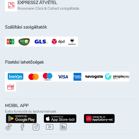
EXPRESSZ ÁTVÉTEL
Rossmann Click & Collect szolgáltatás
Szállítási szolgáltatók
Fizetési lehetőségek
Rossmann ajándékkártya
MOBIL APP
Extra funkciók és kedvezmények
letöltés a google-play-röl
letöltés az app-store-ból
letöltés h