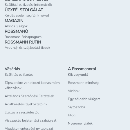
Szállítási és fizetési információk
ÜGYFÉLSZOLGÁLAT
Kérdés esetén segítünk neked
MAGAZIN
Akciós újságok
ROSSMANÓ
Rossmann Babaprogram
ROSSMANN RUTIN
Arc-, haj- és szájápolási tippek
Vásárlás
A Rossmannról
Szállítás és fizetés
Kik vagyunk?
Tápszerekre vonatkozó kedvezmény
Rossmann minőség
változások
Víziónk
Általános Szerződési Feltételek
Egy zöldebb világért
Adatkezelési tájékoztatóink
Sajtószoba
Elállás a szerződéstől
Blog
Visszaélés bejelentési szabályzat
Nyereményjáték
Akadálymentességi nyilatkozat