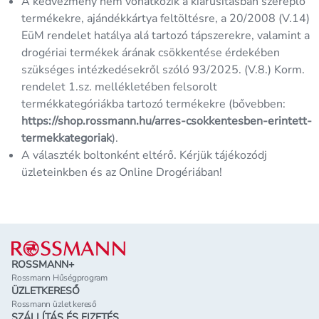
A kedvezmény nem vonatkozik a kiárusításban szereplő
termékekre, ajándékkártya feltöltésre, a 20/2008 (V.14)
EüM rendelet hatálya alá tartozó tápszerekre, valamint a
drogériai termékek árának csökkentése érdekében
szükséges intézkedésekről szóló 93/2025. (V.8.) Korm.
rendelet 1.sz. mellékletében felsorolt
termékkategóriákba tartozó termékekre (bővebben:
https://shop.rossmann.hu/arres-csokkentesben-erintett-
termekkategoriak
).
A választék boltonként eltérő. Kérjük tájékozódj
üzleteinkben és az Online Drogériában!
Lábléc
ROSSMANN+
Rossmann Hűségprogram
ÜZLETKERESŐ
Rossmann üzlet kereső
SZÁLLÍTÁS ÉS FIZETÉS