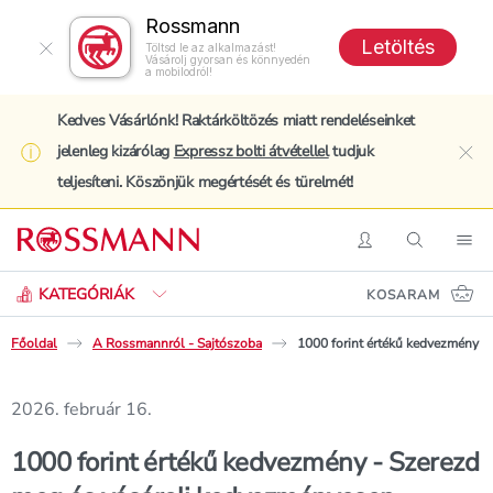
Rossmann
Letöltés
Töltsd le az alkalmazást!
Vásárolj gyorsan és könnyedén
a mobilodról!
Kedves Vásárlónk! Raktárköltözés miatt rendeléseinket
jelenleg kizárólag
Expressz bolti átvétellel
tudjuk
clo
teljesíteni. Köszönjük megértését és türelmét!
Keresés
Belépés
Keresés
Nav
KATEGÓRIÁK
KOSARAM
Főoldal
A Rossmannról - Sajtószoba
1000 forint értékű kedvezmény -
2026. február 16.
1000 forint értékű kedvezmény - Szerezd