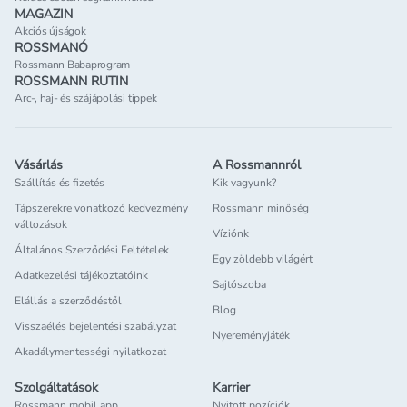
MAGAZIN
Akciós újságok
ROSSMANÓ
Rossmann Babaprogram
ROSSMANN RUTIN
Arc-, haj- és szájápolási tippek
Vásárlás
A Rossmannról
Szállítás és fizetés
Kik vagyunk?
Tápszerekre vonatkozó kedvezmény
Rossmann minőség
változások
Víziónk
Általános Szerződési Feltételek
Egy zöldebb világért
Adatkezelési tájékoztatóink
Sajtószoba
Elállás a szerződéstől
Blog
Visszaélés bejelentési szabályzat
Nyereményjáték
Akadálymentességi nyilatkozat
Szolgáltatások
Karrier
Rossmann mobil app
Nyitott pozíciók