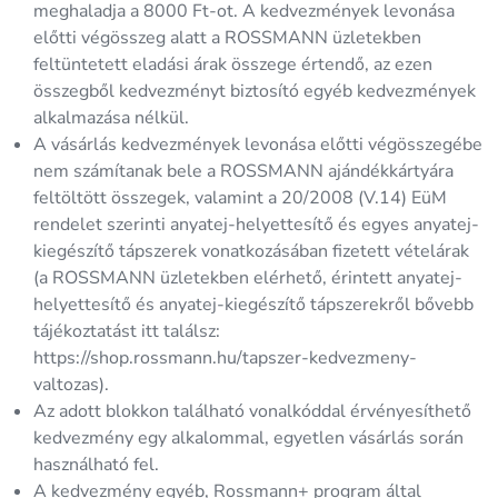
meghaladja a 8000 Ft-ot. A kedvezmények levonása
előtti végösszeg alatt a ROSSMANN üzletekben
feltüntetett eladási árak összege értendő, az ezen
összegből kedvezményt biztosító egyéb kedvezmények
alkalmazása nélkül.
A vásárlás kedvezmények levonása előtti végösszegébe
nem számítanak bele a ROSSMANN ajándékkártyára
feltöltött összegek, valamint a 20/2008 (V.14) EüM
rendelet szerinti anyatej-helyettesítő és egyes anyatej-
kiegészítő tápszerek vonatkozásában fizetett vételárak
(a ROSSMANN üzletekben elérhető, érintett anyatej-
helyettesítő és anyatej-kiegészítő tápszerekről bővebb
tájékoztatást itt találsz:
https://shop.rossmann.hu/tapszer-kedvezmeny-
valtozas
).
Az adott blokkon található vonalkóddal érvényesíthető
kedvezmény egy alkalommal, egyetlen vásárlás során
használható fel.
A kedvezmény egyéb, Rossmann+ program által