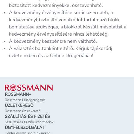
biztosított kedvezményekkel összevonható.
A kedvezmény érvényesítése során az eredeti, a
kedvezményt biztosító vonalkódot tartalmazó blokk
bemutatása szükséges, a blokkról készült másolattal a
kedvezmény érvényesítésére nincs lehetőség.
A kedvezmény készpénzre nem váltható.
A választék boltonként eltérő. Kérjük tájékozódj
üzleteinkben és az Online Drogériában!
Lábléc
ROSSMANN+
Rossmann Hűségprogram
ÜZLETKERESŐ
Rossmann üzlet kereső
SZÁLLÍTÁS ÉS FIZETÉS
Szállítási és fizetési információk
ÜGYFÉLSZOLGÁLAT
Kérdés esetén segítünk neked