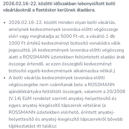
2026.02.16-22. közötti időszakban lebonyolított bolti
vásárlásoknál a fizetéskor kerülnek átadásra.
2026.02.16-22. között minden olyan bolti vásárlás,
amelynek kedvezmenyek levonása előtti végösszege
eléri vagy meghaladja az 5000 Ft-ot, a vásárló 1 db
1000 Ft értékű kedvezményt biztosító vonalódra válik
jogosulttá. (A kedvezmények levonása előtti végösszeg
alatt a ROSSMANN üzletekben feltüntetett eladási árak
összege értendő, az ezen összegből kedvezményt
biztosító egyéb kedvezmények alkalmazása nélkül.)
A bolti vásárlás kedvezmények levonása előtti
végösszegébe nem számítanak bele a ROSSMANN
ajándékkártyára feltöltött összegek, valamint a 20/2008
(V.14) EüM rendelet szerinti anyatej-helyettesítő és
egyes anyatej-kiegészítő tápszerek vételárai (a
ROSSMANN üzletekben elérhető, érintett anyatej-
helyettesítő és anyatej-kiegészítő tápszerekről bővebb
tájékoztatást itt találsz: