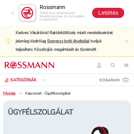
Rossmann
Letöltés
Töltsd le az alkalmazást!
Vásárolj gyorsan és könnyedén
a mobilodról!
Kedves Vásárlónk! Raktárköltözés miatt rendeléseinket
jelenleg kizárólag
Expressz bolti átvétellel
tudjuk
clo
teljesíteni. Köszönjük megértését és türelmét!
Keresés
Belépés
Keresés
Nav
KATEGÓRIÁK
KOSARAM
Főoldal
Kapcsolat - Ügyfélszolgálat
ÜGYFÉLSZOLGÁLAT