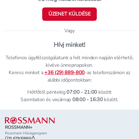
ÜZENET KÜLDÉSE
Vagy
Hívj minket!
Telefonos ügyfélszolgálatunk a hét minden napján elérhető,
kivéve ünnepnapokon.
Keress minket a
+36 (29) 889-800
-as telefonszámon az
alábbi időpontokban:
Hétfőtől péntekig
07:00 - 21:00
között
Szombaton és vasárnap
08:00 - 16:30
között.
Lábléc
ROSSMANN+
Rossmann Hűségprogram
ÜZLETKERESŐ