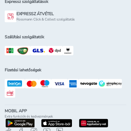
Expressz szolgáltatások
EXPRESSZ ÁTVÉTEL
Rossmann Click & Collect szolgáltatás
Szállítási szolgáltatók
Fizetési lehetőségek
Rossmann ajándékkártya
MOBIL APP
Extra funkciók és kedvezmények
letöltés a google-play-röl
letöltés az app-store-ból
letöltés h