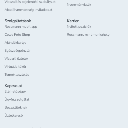
Visszaélés bejelentési szabályzat
Nyereményjáték
Akadálymentességi nyilatkozat
Szolgáltatások
Karrier
Rossmann mobil app
Nyitott pozíciók
Cewe Foto Shop
Rossmann, mint munkahely
Ajándékkártya
Egészségpénztár
Vízparti üzletek
Virtuális tükör
Terméktesztelés
Kapcsolat
Elérhetőségek
Ügyfélszolgálat
Beszállítóknak
Üzletkereső