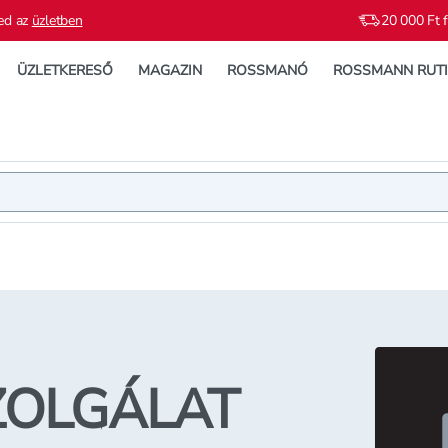
ed az
üzletben
20 000 Ft f
ÜZLETKERESŐ
MAGAZIN
ROSSMANÓ
ROSSMANN RUT
ZOLGÁLAT