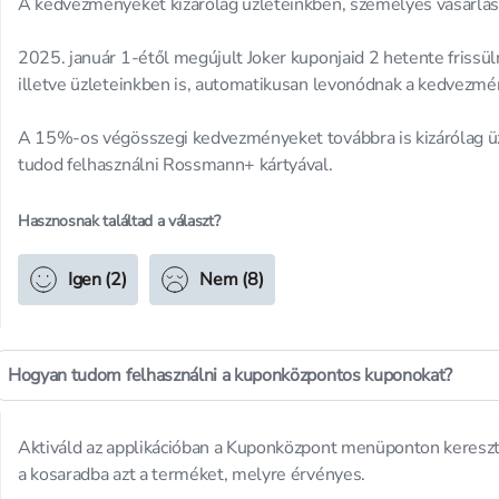
A kedvezményeket kizárólag üzleteinkben, személyes vásárlásn
2025. január 1-étől megújult Joker kuponjaid 2 hetente frissül
illetve üzleteinkben is, automatikusan levonódnak a kedvezmé
A 15%-os végösszegi kedvezményeket továbbra is kizárólag üz
tudod felhasználni Rossmann+ kártyával.
Hasznosnak találtad a választ?
Igen (2)
Nem (8)
Hogyan tudom felhasználni a kuponközpontos kuponokat?
Aktiváld az applikációban a Kuponközpont menüponton keresztül
a kosaradba azt a terméket, melyre érvényes.