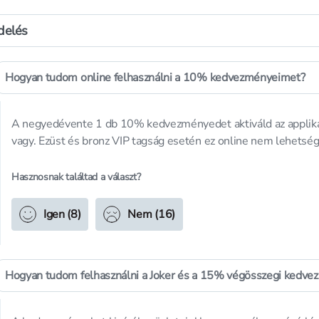
delés
Hogyan tudom online felhasználni a 10% kedvezményeimet?
A negyedévente 1 db 10% kedvezményedet aktiváld az applik
vagy. Ezüst és bronz VIP tagság esetén ez online nem lehetség
Hasznosnak találtad a választ?
Igen (8)
Nem (16)
Hogyan tudom felhasználni a Joker és a 15% végösszegi kedv