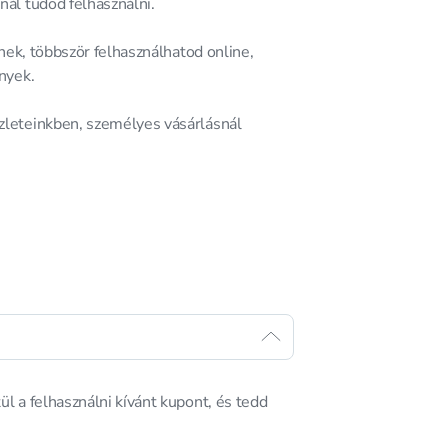
ál tudod felhasználni.
nek, többször felhasználhatod online,
nyek.
leteinkben, személyes vásárlásnál
 a felhasználni kívánt kupont, és tedd