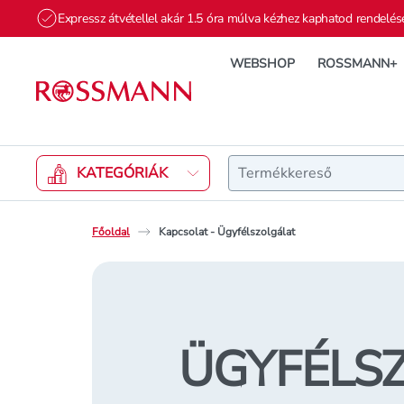
Expressz átvétellel akár 1.5 óra múlva kézhez kaphatod rendelés
WEBSHOP
ROSSMANN+
Keresés
KATEGÓRIÁK
Főoldal
Kapcsolat - Ügyfélszolgálat
ÜGYFÉLS