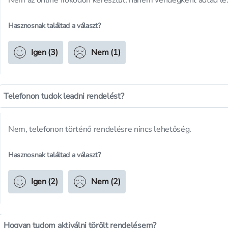
Nem az online fiókodon keresztül, hanem vendégként adtad le
Hasznosnak találtad a választ?
Igen (3)
Nem (1)
Telefonon tudok leadni rendelést?
Nem, telefonon történő rendelésre nincs lehetőség.
Hasznosnak találtad a választ?
Igen (2)
Nem (2)
Hogyan tudom aktiválni törölt rendelésem?