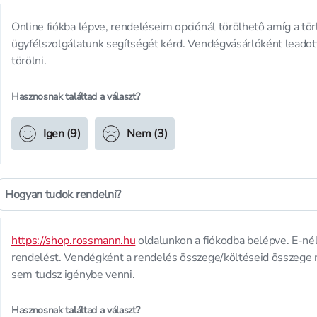
Online fiókba lépve, rendeléseim opciónál törölhető amíg a törl
ügyfélszolgálatunk segítségét kérd. Vendégvásárlóként leadott
törölni.
Hasznosnak találtad a választ?
Igen (9)
Nem (3)
Hogyan tudok rendelni?
https://shop.rossmann.hu
oldalunkon a fiókodba belépve. E-né
rendelést. Vendégként a rendelés összege/költéseid összege 
sem tudsz igénybe venni.
Hasznosnak találtad a választ?