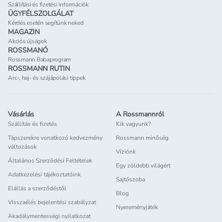
Szállítási és fizetési információk
ÜGYFÉLSZOLGÁLAT
Kérdés esetén segítünk neked
MAGAZIN
Akciós újságok
ROSSMANÓ
Rossmann Babaprogram
ROSSMANN RUTIN
Arc-, haj- és szájápolási tippek
Vásárlás
A Rossmannról
Szállítás és fizetés
Kik vagyunk?
Tápszerekre vonatkozó kedvezmény
Rossmann minőség
változások
Víziónk
Általános Szerződési Feltételek
Egy zöldebb világért
Adatkezelési tájékoztatóink
Sajtószoba
Elállás a szerződéstől
Blog
Visszaélés bejelentési szabályzat
Nyereményjáték
Akadálymentességi nyilatkozat