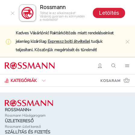
Rossmann
Letöltés
Töltsd le az alkalmazást!
Vásárolj gyorsan és könnyedén
a mobilodról!
Kedves Vásárlónk! Raktárköltözés miatt rendeléseinket
jelenleg kizárólag
Expressz bolti átvétellel
tudjuk
clo
teljesíteni. Köszönjük megértését és türelmét!
Keresés
Belépés
Keresés
Nav
KATEGÓRIÁK
KOSARAM
Lábléc
ROSSMANN+
Rossmann Hűségprogram
ÜZLETKERESŐ
Rossmann üzlet kereső
SZÁLLÍTÁS ÉS FIZETÉS