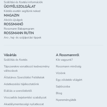
Szállítási és fizetési információk
ÜGYFÉLSZOLGÁLAT
Kérdés esetén segítünk neked
MAGAZIN
Akciós újságok
ROSSMANÓ
Rossmann Babaprogram
ROSSMANN RUTIN
Arc-, haj- és szájápolási tippek
Vásárlás
A Rossmannról
Szállítás és fizetés
Kik vagyunk?
Tápszerekre vonatkozó kedvezmény
Rossmann minőség
változások
Víziónk
Általános Szerződési Feltételek
Egy zöldebb világért
Adatkezelési tájékoztatóink
Sajtószoba
Elállás a szerződéstől
Blog
Visszaélés bejelentési szabályzat
Nyereményjáték
Akadálymentességi nyilatkozat