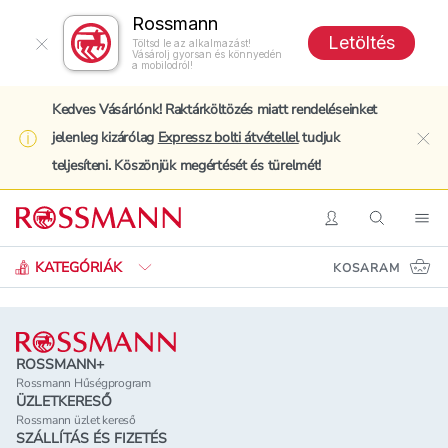
Rossmann
Letöltés
Töltsd le az alkalmazást!
Vásárolj gyorsan és könnyedén
a mobilodról!
Kedves Vásárlónk! Raktárköltözés miatt rendeléseinket
jelenleg kizárólag
Expressz bolti átvétellel
tudjuk
clo
teljesíteni. Köszönjük megértését és türelmét!
Keresés
Belépés
Keresés
Nav
KATEGÓRIÁK
KOSARAM
Lábléc
ROSSMANN+
Rossmann Hűségprogram
ÜZLETKERESŐ
Rossmann üzlet kereső
SZÁLLÍTÁS ÉS FIZETÉS