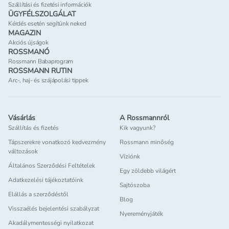
Szállítási és fizetési információk
ÜGYFÉLSZOLGÁLAT
Kérdés esetén segítünk neked
MAGAZIN
Akciós újságok
ROSSMANÓ
Rossmann Babaprogram
ROSSMANN RUTIN
Arc-, haj- és szájápolási tippek
Vásárlás
A Rossmannról
Szállítás és fizetés
Kik vagyunk?
Tápszerekre vonatkozó kedvezmény
Rossmann minőség
változások
Víziónk
Általános Szerződési Feltételek
Egy zöldebb világért
Adatkezelési tájékoztatóink
Sajtószoba
Elállás a szerződéstől
Blog
Visszaélés bejelentési szabályzat
Nyereményjáték
Akadálymentességi nyilatkozat