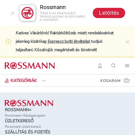
Rossmann
Letöltés
Töltsd le az alkalmazást!
Vásárolj gyorsan és könnyedén
a mobilodról!
Kedves Vásárlónk! Raktárköltözés miatt rendeléseinket
jelenleg kizárólag
Expressz bolti átvétellel
tudjuk
clo
teljesíteni. Köszönjük megértését és türelmét!
Keresés
Belépés
Keresés
Nav
KATEGÓRIÁK
KOSARAM
Lábléc
ROSSMANN+
Rossmann Hűségprogram
ÜZLETKERESŐ
Rossmann üzlet kereső
SZÁLLÍTÁS ÉS FIZETÉS